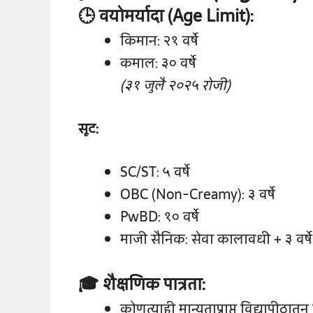
🕒 वयोमर्यादा (Age Limit):
किमान: २१ वर्षे
कमाल: ३० वर्षे
(३१ जुलै २०२५ रोजी)
सूट:
SC/ST: ५ वर्षे
OBC (Non-Creamy): ३ वर्षे
PwBD: १० वर्षे
माजी सैनिक: सेवा कालावधी + ३ वर्षे
🎓 शैक्षणिक पात्रता:
कोणत्याही मान्यताप्राप्त विद्यापीठा