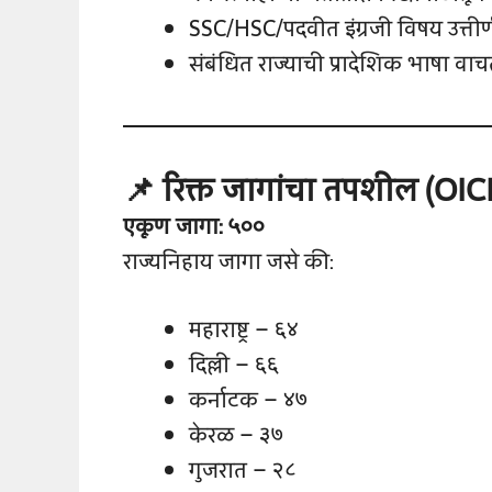
SSC/HSC/पदवीत इंग्रजी विषय उत्त
संबंधित राज्याची प्रादेशिक भाषा 
📌 रिक्त जागांचा तपशील (OI
एकूण जागा: ५००
राज्यनिहाय जागा जसे की:
महाराष्ट्र – ६४
दिल्ली – ६६
कर्नाटक – ४७
केरळ – ३७
गुजरात – २८