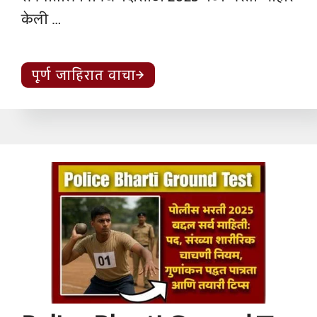
केली …
पूर्ण जाहिरात वाचा