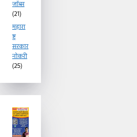
जॉब्स
(21)
महारा
ष्ट्र
सरकार
नोकरी
(25)