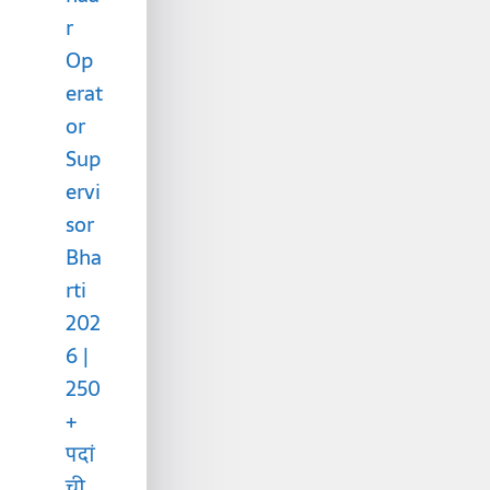
r
Op
erat
or
Sup
ervi
sor
Bha
rti
202
6 |
250
+
पदां
ची