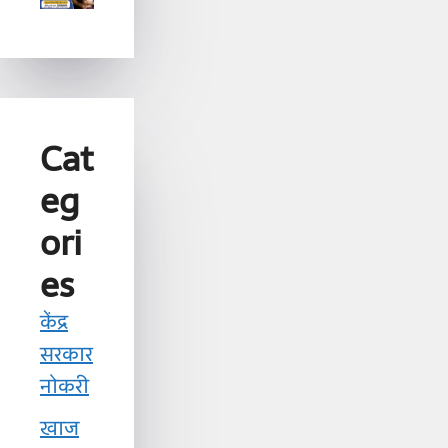
Cat
eg
ori
es
केंद्र
सरकार
नोकरी
खाज