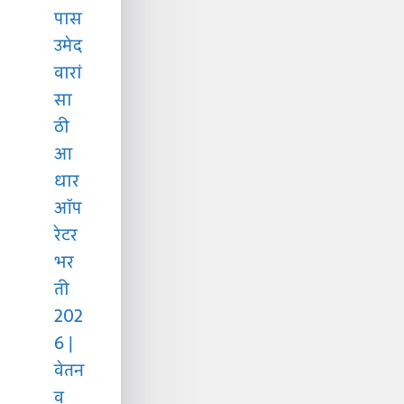
पास
उमेद
वारां
सा
ठी
आ
धार
ऑप
रेटर
भर
ती
202
6 |
वेतन
व