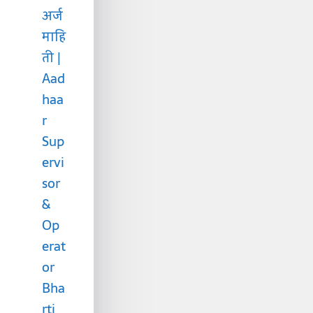
अर्ज
माहि
ती |
Aad
haa
r
Sup
ervi
sor
&
Op
erat
or
Bha
rti