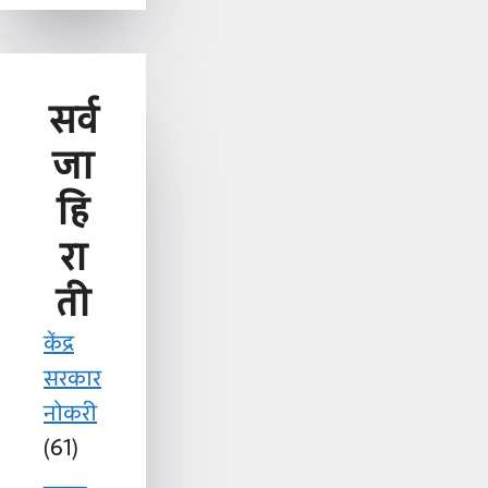
सर्व
जा
हि
रा
ती
केंद्र
सरकार
नोकरी
(61)