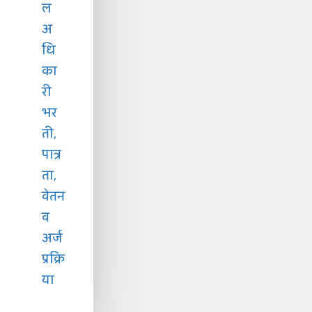
ल
अ
धि
का
री
भर
ती,
पात्र
ता,
वेतन
व
अर्ज
प्रक्रि
या