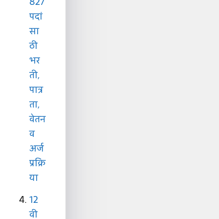
827
पदां
सा
ठी
भर
ती,
पात्र
ता,
वेतन
व
अर्ज
प्रक्रि
या
12
वी