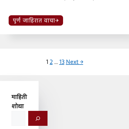
पूर्ण जाहिरात वाचा
Page
Page
Page
1
2
…
13
Next
→
माहिती
शोधा