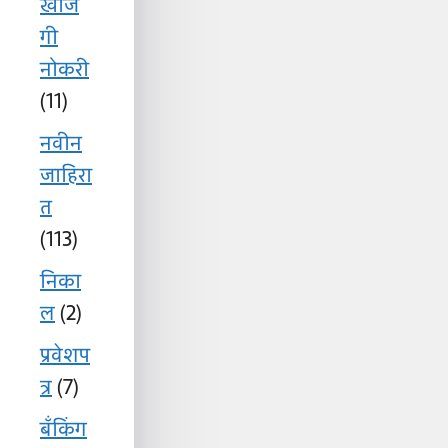
खाज
गी
नोकरी
(11)
नवीन
जाहिरा
त
(113)
निका
ल
(2)
प्रवेशप
त्र
(7)
बँकिंग